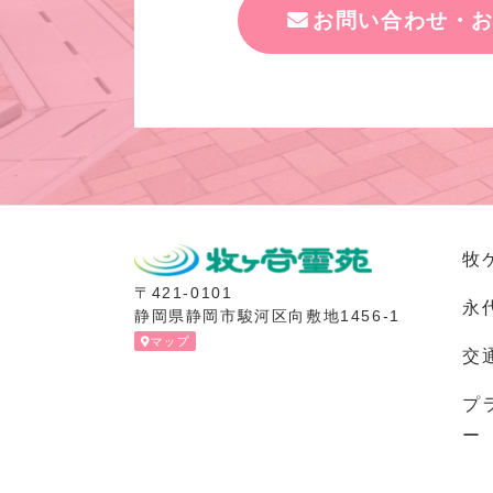
お問い合わせ・
牧
〒421-0101
永
静岡県静岡市駿河区向敷地1456-1
交
プ
ー