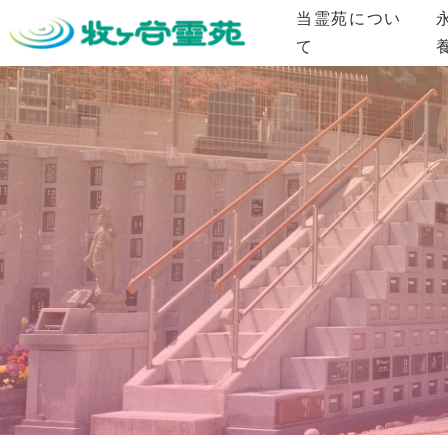
当霊苑につい
て