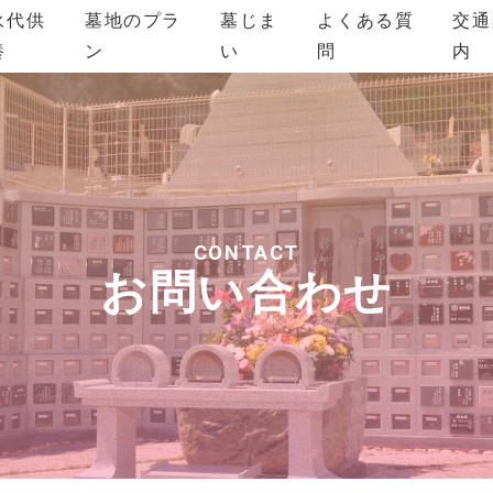
永代供
墓地のプラ
墓じま
よくある質
交通
養
ン
い
問
内
CONTACT
お問い合わせ