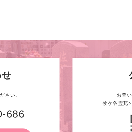
わせ
ださい。
お問
牧ケ谷霊苑の
0-686